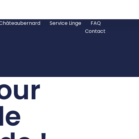
 Châteaubernard
Service Linge
FAQ
Contact
our
le